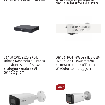
dahua IP interfonski sistem
ARTIKAL TRENUTNO NIJE
DOSTUPAN
Dahua XVR5432L-4KL-I3
Dahua IPC-HFW2649TL-S-LED-
snimač Rasprodaja - Penta-
0280B-PRO - 6MP mrežna
brid video snimač sa 32
kamera u bulet kućištu sa
analogna kanala sa AI
WizColor tehnologijom
tehnologijom.