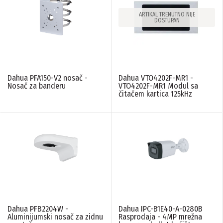
ARTIKAL TRENUTNO NIJE
DOSTUPAN
Dahua PFA150-V2 nosač -
Dahua VTO4202F-MR1 -
Nosač za banderu
VTO4202F-MR1 Modul sa
čitačem kartica 125kHz
Dahua PFB2204W -
Dahua IPC-B1E40-A-0280B
Aluminijumski nosač za zidnu
Rasprodaja - 4MP mrežna