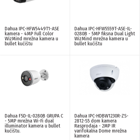
Dahua IPC-HFW5449T1-ASE
Dahua IPC-HFW5559T-ASE-IL-
kamera - 4MP Full Color
0280B - 5MP fiksna Dual Light
WizMind mrežna kamera u
WizMind mrežna kamera u
bullet kućištu
bullet kućištu
Dahua F5D-IL-0280B GRUPA C
Dahua IPC-HDBW1230R-ZS-
- 5MP mrežna Wi-Fi dual
2812-S5 dom kamera
illuminator kamera u bullet
Rasprodaja - 2MP IR
kućištu.
varifokalna Dome mrežna
kamera