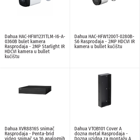
Dahua HAC-HFW1231TLM-I6-A-
Dahua HAC-HFW1200T-0280B-
0360B bulet kamera
S6 Rasprodaja - 2MP HDCVI IR
Rasprodaja - 2MP Starlight IR
kamera u bullet kućištu
HDCVI kamera u bullet
kućištu
Dahua XVR8816S snimač
Dahua VTOB101 Cover A
Rasprodaja - Penta-brid
dozna metal Rasprodaja -
video snimač sa 16 analognih
Dozna uzidna za montažu A