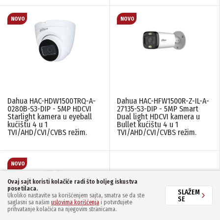
Dahua HAC-HDW1500TRQ-A-
Dahua HAC-HFW1500R-Z-IL-A-
0280B-S3-DIP - 5MP HDCVI
27135-S3-DIP - 5MP Smart
Starlight kamera u eyeball
Dual light HDCVI kamera u
kućištu 4 u 1
Bullet kućištu 4 u 1
TVI/AHD/CVI/CVBS režim.
TVI/AHD/CVI/CVBS režim.
Ovaj sajt koristi kolačiće radi što boljeg iskustva
posetilaca.
SLAŽEM
Ukoliko nastavite sa korišćenjem sajta, smatra se da ste
SE
saglasni sa našim
uslovima korišćenja
i potvrđujete
prihvatanje kolačića na njegovim stranicama.