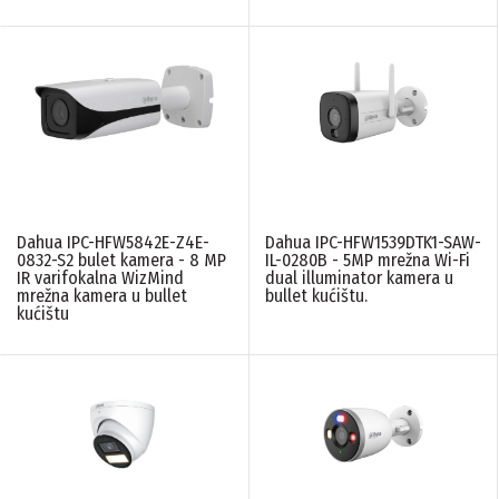
Dahua IPC-HFW5842E-Z4E-
Dahua IPC-HFW1539DTK1-SAW-
0832-S2 bulet kamera - 8 MP
IL-0280B - 5MP mrežna Wi-Fi
IR varifokalna WizMind
dual illuminator kamera u
mrežna kamera u bullet
bullet kućištu.
kućištu