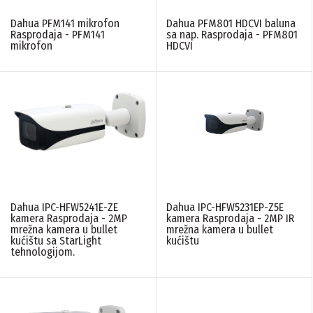
Dahua PFM141 mikrofon
Dahua PFM801 HDCVI baluna
Rasprodaja - PFM141
sa nap. Rasprodaja - PFM801
mikrofon
HDCVI
Dahua IPC-HFW5241E-ZE
Dahua IPC-HFW5231EP-Z5E
kamera Rasprodaja - 2MP
kamera Rasprodaja - 2MP IR
mrežna kamera u bullet
mrežna kamera u bullet
kućištu sa StarLight
kućištu
tehnologijom.