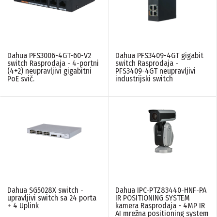
Dahua PFS3006-4GT-60-V2
Dahua PFS3409-4GT gigabit
switch Rasprodaja - 4-portni
switch Rasprodaja -
(4+2) neupravljivi gigabitni
PFS3409-4GT neupravljivi
PoE svič.
industrijski switch
Dahua SG5028X switch -
Dahua IPC-PTZ83440-HNF-PA
upravljivi switch sa 24 porta
IR POSITIONING SYSTEM
+ 4 Uplink
kamera Rasprodaja - 4MP IR
AI mrežna positioning system