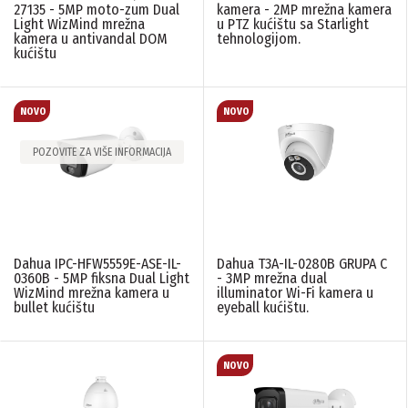
27135 - 5MP moto-zum Dual
kamera - 2MP mrežna kamera
Light WizMind mrežna
u PTZ kućištu sa Starlight
kamera u antivandal DOM
tehnologijom.
kućištu
POZOVITE ZA VIŠE INFORMACIJA
Dahua IPC-HFW5559E-ASE-IL-
Dahua T3A-IL-0280B GRUPA C
0360B - 5MP fiksna Dual Light
- 3MP mrežna dual
WizMind mrežna kamera u
illuminator Wi-Fi kamera u
bullet kućištu
eyeball kućištu.