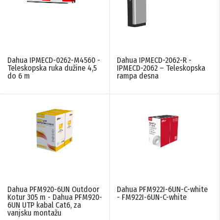
LINIJA PROIZVODA
Dahua IPMECD-0262-M4560 -
Dahua IPMECD-2062-R -
Interfonski sistemi
(57)
Teleskopska ruka dužine 4,5
IPMECD-2062 – Teleskopska
do 6 m
rampa desna
Displeji
(1)
Alarmni sistemi
(31)
Access sistemi
(31)
Mrezna oprema
(46)
Video nadzor
(299)
PONIŠTITE SVE FILTERE
Dahua PFM920-6UN Outdoor
Dahua PFM922I-6UN-C-white
Kotur 305 m - Dahua PFM920-
- FM922I-6UN-C-white
6UN UTP kabal Cat6, za
vanjsku montažu