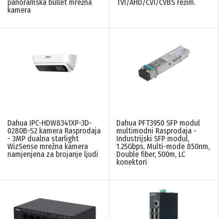
panoramska bullet mrežna
TVI/AHD/CVI/CVBS režim.
kamera
Dahua IPC-HDW8341XP-3D-
Dahua PFT3950 SFP modul
0280B-S2 kamera Rasprodaja
multimodni Rasprodaja -
- 3MP dualna starlight
Industrijski SFP modul,
WizSense mrežna kamera
1.25Gbps, Multi-mode 850nm,
namjenjena za brojanje ljudi
Double fiber, 500m, LC
konektori