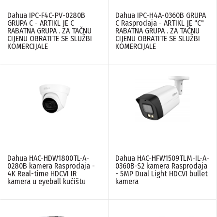
Dahua IPC-F4C-PV-0280B
Dahua IPC-H4A-0360B GRUPA
GRUPA C - ARTIKL JE C
C Rasprodaja - ARTIKL JE "C"
RABATNA GRUPA . ZA TAČNU
RABATNA GRUPA . ZA TAČNU
CIJENU OBRATITE SE SLUŽBI
CIJENU OBRATITE SE SLUŽBI
KOMERCIJALE
KOMERCIJALE
Dahua HAC-HDW1800TL-A-
Dahua HAC-HFW1509TLM-IL-A-
0280B kamera Rasprodaja -
0360B-S2 kamera Rasprodaja
4K Real-time HDCVI IR
- 5MP Dual Light HDCVI bullet
kamera u eyeball kućištu
kamera