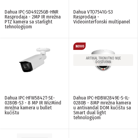
Dahua IPC-SD49225GB-HNR
Dahua VTO7541G-S3
Rasprodaja - 2MP IR mrežna
Rasprodaja -
PTZ kamera sa starlight
Videointerfonski multipanel
tehnologijom
ARTIKAL TRENUTNO NIJE
DOSTUPAN
Dahua IPC-HFW5842T-SE-
Dahua IPC-HDBW2849E-S-IL-
0280B-S3 - 8 MP IR WizMind
0280B - 8MP mrežna kamera
mrežna kamera u bullet
u antivandal DOM kućištu sa
kućištu
Smart dual light
tehnologijom