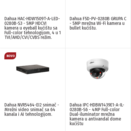
Dahua HAC-HDW1509T-A-LED-
Dahua F5D-PV-0280B GRUPA C
0280B-S3 - 5MP HDCVI
- 5MP mrežna Wi-Fi kamera u
kamera u eyeball kućištu sa
bullet kućištu.
Full-color tehnologijom, 4 u 1
TVI/AHD/CVI/CVBS režim.
Dahua NVR5464-EI2 snimač -
Dahua IPC-HDBW1439E1-A-IL-
Mrežni video snimač sa 64
0280B-S6 - 4MP Full-color
kanala i AI tehnologijom.
Dual-iluminator mrežna
kamera u antivandal dome
kućištu