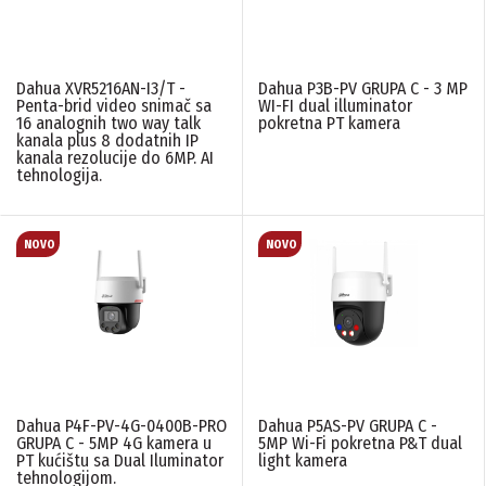
Dahua XVR5216AN-I3/T -
Dahua P3B-PV GRUPA C - 3 MP
Penta-brid video snimač sa
WI-FI dual illuminator
16 analognih two way talk
pokretna PT kamera
kanala plus 8 dodatnih IP
kanala rezolucije do 6MP. AI
tehnologija.
Dahua P4F-PV-4G-0400B-PRO
Dahua P5AS-PV GRUPA C -
GRUPA C - 5MP 4G kamera u
5MP Wi-Fi pokretna P&T dual
PT kućištu sa Dual Iluminator
light kamera
tehnologijom.