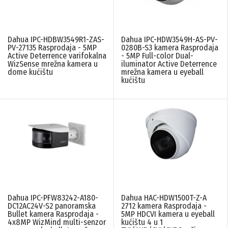
Dahua IPC-HDBW3549R1-ZAS-
Dahua IPC-HDW3549H-AS-PV-
PV-27135 Rasprodaja - 5MP
0280B-S3 kamera Rasprodaja
Active Deterrence varifokalna
- 5MP Full-color Dual-
WizSense mrežna kamera u
iluminator Active Deterrence
dome kućištu
mrežna kamera u eyeball
kućištu
Dahua IPC-PFW83242-A180-
Dahua HAC-HDW1500T-Z-A
DC12AC24V-S2 panoramska
2712 kamera Rasprodaja -
Bullet kamera Rasprodaja -
5MP HDCVI kamera u eyeball
4x8MP WizMind multi-senzor
kućištu 4 u 1