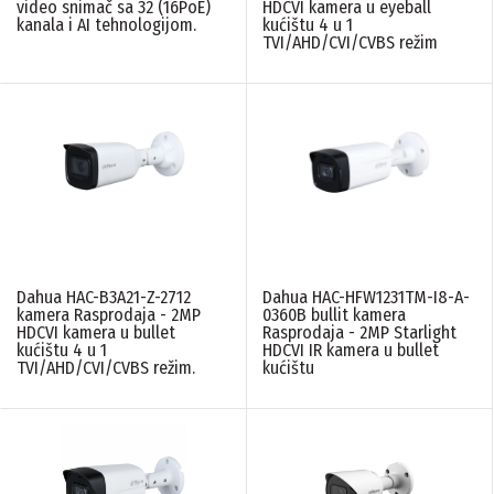
video snimač sa 32 (16PoE)
HDCVI kamera u eyeball
kanala i AI tehnologijom.
kućištu 4 u 1
TVI/AHD/CVI/CVBS režim
Dahua HAC-B3A21-Z-2712
Dahua HAC-HFW1231TM-I8-A-
kamera Rasprodaja - 2MP
0360B bullit kamera
HDCVI kamera u bullet
Rasprodaja - 2MP Starlight
kućištu 4 u 1
HDCVI IR kamera u bullet
TVI/AHD/CVI/CVBS režim.
kućištu