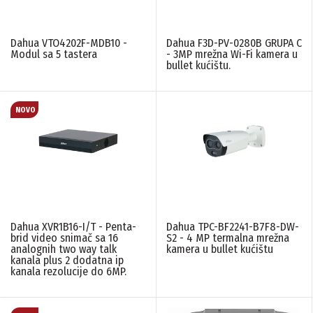
Dahua VTO4202F-MDB10 -
Dahua F3D-PV-0280B GRUPA C
Modul sa 5 tastera
- 3MP mrežna Wi-Fi kamera u
bullet kućištu.
Dahua XVR1B16-I/T - Penta-
Dahua TPC-BF2241-B7F8-DW-
brid video snimač sa 16
S2 - 4 MP termalna mrežna
analognih two way talk
kamera u bullet kućištu
kanala plus 2 dodatna ip
kanala rezolucije do 6MP.