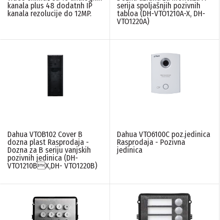
kanala plus 48 dodatnh IP
serija spoljašnjih pozivnih
kanala rezolucije do 12MP.
tabloa (DH-VTO1210A-X, DH-
VTO1220A)
Dahua VTOB102 Cover B
Dahua VTO6100C poz.jedinica
dozna plast Rasprodaja -
Rasprodaja - Pozivna
Dozna za B seriju vanjskih
jedinica
pozivnih jedinica (DH-
VTO1210BX,DH- VTO1220B)