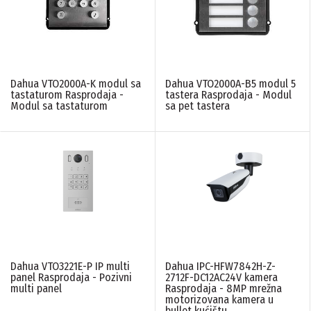
Dahua VTO2000A-K modul sa
Dahua VTO2000A-B5 modul 5
tastaturom Rasprodaja -
tastera Rasprodaja - Modul
Modul sa tastaturom
sa pet tastera
Dahua VTO3221E-P IP multi
Dahua IPC-HFW7842H-Z-
panel Rasprodaja - Pozivni
2712F-DC12AC24V kamera
multi panel
Rasprodaja - 8MP mrežna
motorizovana kamera u
bullet kućištu