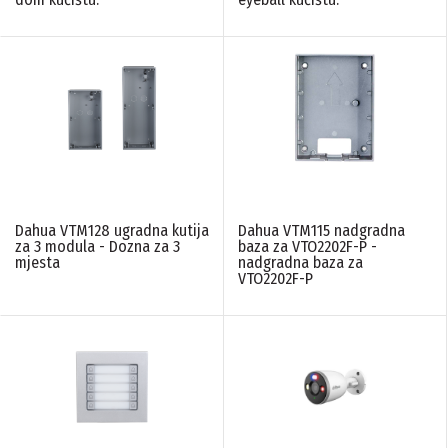
Dahua VTM128 ugradna kutija
Dahua VTM115 nadgradna
za 3 modula - Dozna za 3
baza za VTO2202F-P -
mjesta
nadgradna baza za
VTO2202F-P