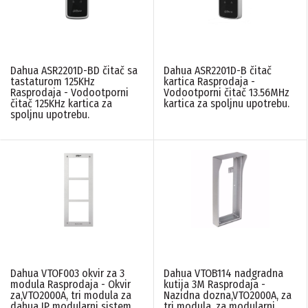
Dahua ASR2201D-BD čitač sa
Dahua ASR2201D-B čitač
tastaturom 125KHz
kartica Rasprodaja -
Rasprodaja - Vodootporni
Vodootporni čitač 13.56MHz
čitač 125KHz kartica za
kartica za spoljnu upotrebu.
spoljnu upotrebu.
Dahua VTOF003 okvir za 3
Dahua VTOB114 nadgradna
modula Rasprodaja - Okvir
kutija 3M Rasprodaja -
za,VTO2000A, tri modula za
Nazidna dozna,VTO2000A, za
dahua IP modularni sistem
tri modula, za modularni