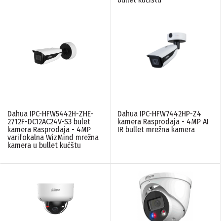
Dahua IPC-HFW5442H-ZHE-
Dahua IPC-HFW7442HP-Z4
2712F-DC12AC24V-S3 bulet
kamera Rasprodaja - 4MP AI
kamera Rasprodaja - 4MP
IR bullet mrežna kamera
varifokalna WizMind mrežna
kamera u bullet kućštu