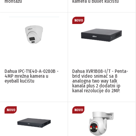
montažu
kamera u bullet kućištu
Dahua IPC-T1E40-A-0280B -
Dahua XVR1B08-I/T - Penta-
4MP mrežna kamera u
brid video snimač sa 8
eyeball kućištu
analogna two way talk
kanala plus 2 dodatni ip
kanal rezolucije do 2MP.