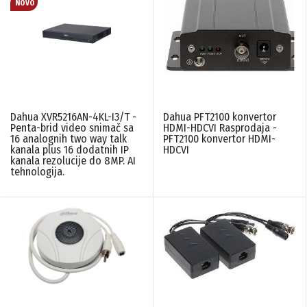
Dahua XVR5216AN-4KL-I3/T -
Dahua PFT2100 konvertor
Penta-brid video snimač sa
HDMI-HDCVI Rasprodaja -
16 analognih two way talk
PFT2100 konvertor HDMI-
kanala plus 16 dodatnih IP
HDCVI
kanala rezolucije do 8MP. AI
tehnologija.