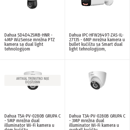
Dahua SD4D425MB-HNR -
Dahua IPC-HFW2649T-ZAS-IL-
4MP WizSense mrežna PTZ
27135 - 6MP mrežna kamera u
kamera sa dual light
bullet kućištu sa Smart dual
tehnologijom
light tehnologijom,
ARTIKAL TRENUTNO NIJE
DOSTUPAN
Dahua T5A-PV-0280B GRUPA C
Dahua T3A-PV-0280B GRUPA C
- 5MP mrežna dual
- 3MP mrežna dual
illuminator Wi-Fi kamera u
illuminator Wi-Fi kamera u
dom kućištu.
eyeball kućištu.