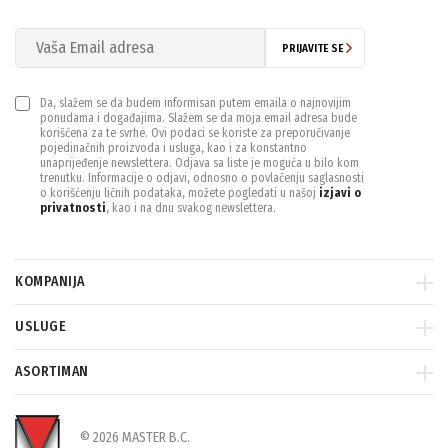
PRIJAVITE SE
Da, slažem se da budem informisan putem emaila o najnovijim
ponudama i događajima. Slažem se da moja email adresa bude
korišćena za te svrhe. Ovi podaci se koriste za preporučivanje
pojedinačnih proizvoda i usluga, kao i za konstantno
unaprijeđenje newslettera. Odjava sa liste je moguća u bilo kom
trenutku. Informacije o odjavi, odnosno o povlačenju saglasnosti
o korišćenju ličnih podataka, možete pogledati u našoj
izjavi o
privatnosti
, kao i na dnu svakog newslettera.
KOMPANIJA
USLUGE
ASORTIMAN
© 2026 MASTER B.C.