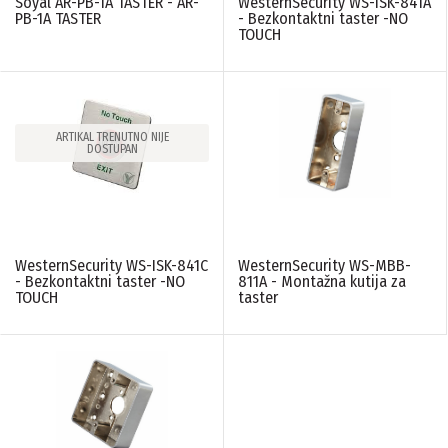
Soyal AR-PB-1A TASTER - AR-
WesternSecurity WS-ISK-841A
Soyal
(1)
PB-1A TASTER
- Bezkontaktni taster -NO
WesternSecurity
(4)
TOUCH
BOJA
N/A
(6)
ARTIKAL TRENUTNO NIJE
DOSTUPAN
PONIŠTITE SVE FILTERE
WesternSecurity WS-ISK-841C
WesternSecurity WS-MBB-
- Bezkontaktni taster -NO
811A - Montažna kutija za
TOUCH
taster