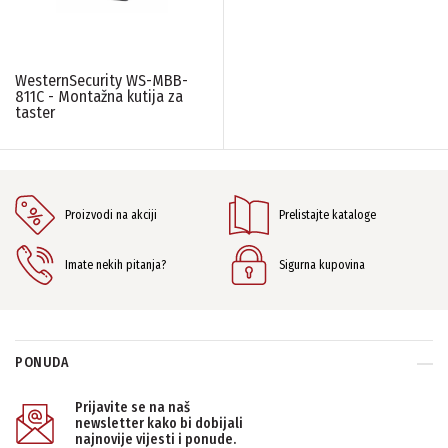
WesternSecurity WS-MBB-
811C - Montažna kutija za
taster
Proizvodi na akciji
Prelistajte kataloge
Imate nekih pitanja?
Sigurna kupovina
PONUDA
Prijavite se na naš
newsletter kako bi dobijali
najnovije vijesti i ponude.