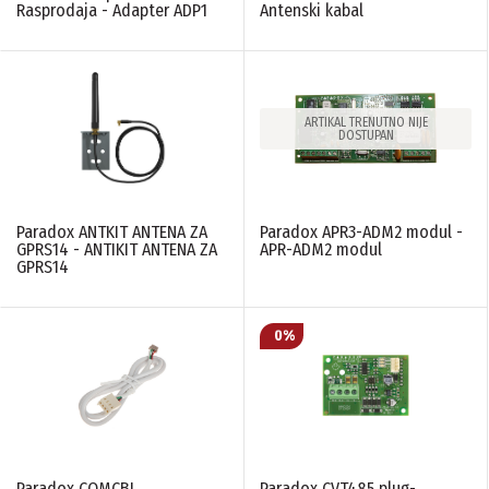
Rasprodaja - Adapter ADP1
Antenski kabal
Paradox
(14)
Napajanja
Ostala oprema
(16)
(16)
Securecom
(9)
Tell
(3)
ARTIKAL TRENUTNO NIJE
FREKVENCA
DOSTUPAN
N/A
(5)
Paradox ANTKIT ANTENA ZA
Paradox APR3-ADM2 modul -
PONIŠTITE SVE FILTERE
GPRS14 - ANTIKIT ANTENA ZA
APR-ADM2 modul
GPRS14
Paradox COMCBL
Paradox CVT485 plug-