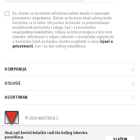
Da, slažem se da budem informisan putem emaila o najnovijim
ponudama i događajima. Slažem se da moja email adresa bude
korišćena za te svrhe. Ovi podaci se koriste za preporučivanje
pojedinačnih proizvoda i usluga, kao i za konstantno
unaprijeđenje newslettera. Odjava sa liste je moguća u bilo kom
trenutku. Informacije o odjavi, odnosno o povlačenju saglasnosti
o korišćenju ličnih podataka, možete pogledati u našoj
izjavi o
privatnosti
, kao i na dnu svakog newslettera.
KOMPANIJA
USLUGE
ASORTIMAN
© 2026 MASTER B.C.
Ovaj sajt koristi kolačiće radi što boljeg iskustva
posetilaca.
SLAŽEM