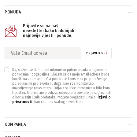
PONUDA
PONIŠTITE SVE FILTERE
Prijavite se na naš
newsletter kako bi dobijali
najnovije vijesti i ponude.
PRIJAVITE SE
Da, slažem se da budem informisan putem emaila o najnovijim
ponudama i događajima. Slažem se da moja email adresa bude
korišćena za te svrhe. Ovi podaci se koriste za preporučivanje
pojedinačnih proizvoda i usluga, kao i za konstantno
unaprijeđenje newslettera. Odjava sa liste je moguća u bilo kom
trenutku. Informacije o odjavi, odnosno o povlačenju saglasnosti
o korišćenju ličnih podataka, možete pogledati u našoj
izjavi o
privatnosti
, kao i na dnu svakog newslettera.
KOMPANIJA