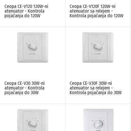
montažu
(7)
Ceopa CE-V120 120W-ni
Ceopa CE-V120F 120W-ni
Ceopa
(7)
atenuator - Kontrola
atenuator sa relejem -
Viseći zvučnici
Zvučnici horne
pojačanja do 120W
Kontrola pojačanja do 120W
(1)
(2)
PONIŠTITE SVE FILTERE
Ceopa CE-V30 30W-ni
Ceopa CE-V30F 30W-ni
atenuator - Kontrola
atenuator sa relejem -
pojačanja do 30W
Kontrola pojačanja do 30W