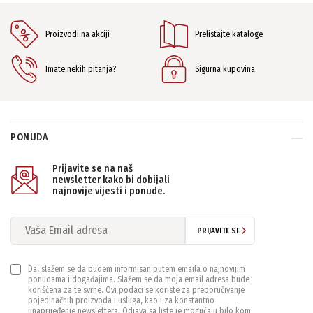
Proizvodi na akciji
Prelistajte kataloge
Imate nekih pitanja?
Sigurna kupovina
PONUDA
Prijavite se na naš
newsletter kako bi dobijali
najnovije vijesti i ponude.
PRIJAVITE SE
Da, slažem se da budem informisan putem emaila o najnovijim
ponudama i događajima. Slažem se da moja email adresa bude
korišćena za te svrhe. Ovi podaci se koriste za preporučivanje
pojedinačnih proizvoda i usluga, kao i za konstantno
unaprijeđenje newslettera. Odjava sa liste je moguća u bilo kom