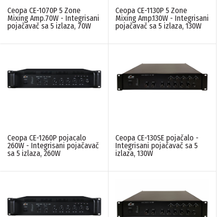
montažu
(7)
Ceopa CE-1070P 5 Zone
Ceopa CE-1130P 5 Zone
Ceopa
(8)
Mixing Amp.70W - Integrisani
Mixing Amp.130W - Integrisani
Viseći zvučnici
Zvučnici horne
pojačavač sa 5 izlaza, 70W
pojačavač sa 5 izlaza, 130W
(1)
(2)
SNAGA U W
N/A
(2)
70W
(2)
130W
(2)
260W
(1)
360W
(1)
PONIŠTITE SVE FILTERE
Ceopa CE-1260P pojacalo
Ceopa CE-130SE pojačalo -
260W - Integrisani pojačavač
Integrisani pojačavač sa 5
sa 5 izlaza, 260W
izlaza, 130W