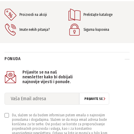
Proizvodi na akciji
Prelistajte kataloge
Imate nekih pitanja?
Sigurna kupovina
PONUDA
Prijavite se na naš
newsletter kako bi dobijali
najnovije vijesti i ponude.
PRIJAVITE SE
Da, slažem se da budem informisan putem emaila o najnovijim
ponudama i događajima. Slažem se da moja email adresa bude
korišćena za te svrhe. Ovi podaci se koriste za preporučivanje
pojedinačnih proizvoda i usluga, kao i za konstantno
unaprijeđenje newslettera. Odjava sa liste je moguća u bilo kom