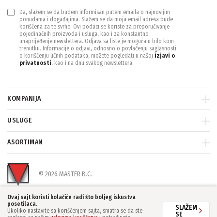
Da, slažem se da budem informisan putem emaila o najnovijim
ponudama i događajima. Slažem se da moja email adresa bude
korišćena za te svrhe. Ovi podaci se koriste za preporučivanje
pojedinačnih proizvoda i usluga, kao i za konstantno
unaprijeđenje newslettera. Odjava sa liste je moguća u bilo kom
trenutku. Informacije o odjavi, odnosno o povlačenju saglasnosti
o korišćenju ličnih podataka, možete pogledati u našoj
izjavi o
privatnosti
, kao i na dnu svakog newslettera.
KOMPANIJA
USLUGE
ASORTIMAN
© 2026 MASTER B.C.
Ovaj sajt koristi kolačiće radi što boljeg iskustva
posetilaca.
SLAŽEM
Ukoliko nastavite sa korišćenjem sajta, smatra se da ste
SE