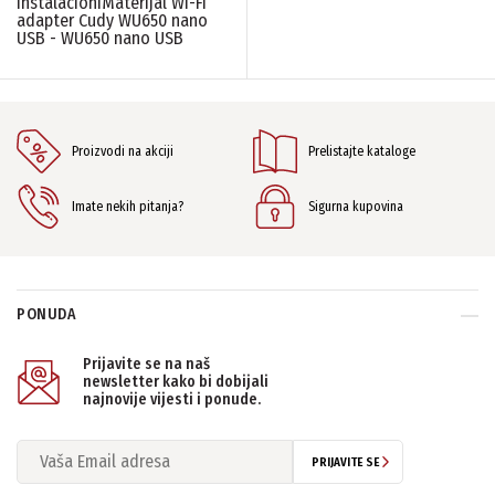
InstalacioniMaterijal Wi-Fi
InstalacioniMaterijal
(1)
adapter Cudy WU650 nano
USB - WU650 nano USB
PONIŠTITE SVE FILTERE
Proizvodi na akciji
Prelistajte kataloge
Imate nekih pitanja?
Sigurna kupovina
PONUDA
Prijavite se na naš
newsletter kako bi dobijali
najnovije vijesti i ponude.
PRIJAVITE SE