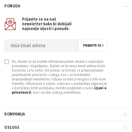
PONUDA
PONIŠTITE SVE FILTERE
Prijavite se na naš
newsletter kako bi dobijali
najnovije vijesti i ponude.
PRIJAVITE SE
Da, slažem se da budem informisan putem emaila o najnovijim
ponudama i događajima. Slažem se da moja email adresa bude
korišćena za te svrhe. Ovi podaci se koriste za preporučivanje
pojedinačnih proizvoda i usluga, kao i za konstantno
unaprijeđenje newslettera. Odjava sa liste je moguća u bilo kom
trenutku. Informacije o odjavi, odnosno o povlačenju saglasnosti
o korišćenju ličnih podataka, možete pogledati u našoj
izjavi o
privatnosti
, kao i na dnu svakog newslettera.
KOMPANIJA
USLUGE