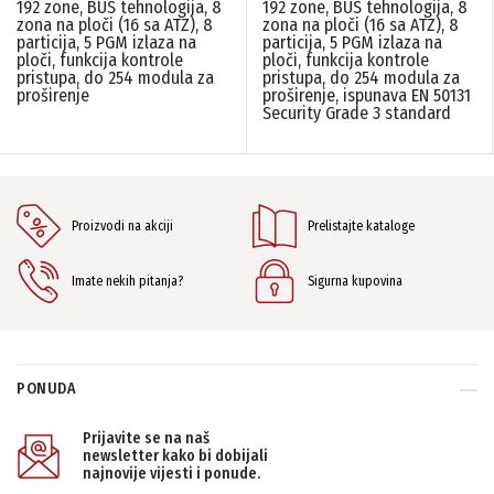
EVO - sistemski moduli
Paradox
(2)
192 zone, BUS tehnologija, 8
192 zone, BUS tehnologija, 8
(2)
zona na ploči (16 sa ATZ), 8
zona na ploči (16 sa ATZ), 8
particija, 5 PGM izlaza na
particija, 5 PGM izlaza na
ploči, funkcija kontrole
ploči, funkcija kontrole
BATTERY STAND BY
pristupa, do 254 modula za
pristupa, do 254 modula za
proširenje
proširenje, ispunava EN 50131
Do 16 sati
(1)
Security Grade 3 standard
BROJ PARTICIJA
8
(1)
Proizvodi na akciji
Prelistajte kataloge
BROJ ZONA NA PLOCI
Imate nekih pitanja?
Sigurna kupovina
8/16
(1)
FREKVENCA
PONUDA
N/A
(14)
Prijavite se na naš
newsletter kako bi dobijali
najnovije vijesti i ponude.
KONTROLA PRISTUPA