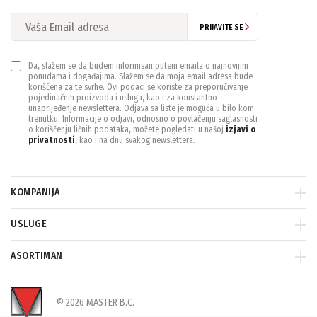
Podržava
(1)
PRIJAVITE SE
MAX. BROJ DETEKTORA
Da, slažem se da budem informisan putem emaila o najnovijim
ponudama i događajima. Slažem se da moja email adresa bude
192
(1)
korišćena za te svrhe. Ovi podaci se koriste za preporučivanje
pojedinačnih proizvoda i usluga, kao i za konstantno
unaprijeđenje newslettera. Odjava sa liste je moguća u bilo kom
trenutku. Informacije o odjavi, odnosno o povlačenju saglasnosti
MAX. BROJ KORISNIKA
o korišćenju ličnih podataka, možete pogledati u našoj
izjavi o
privatnosti
, kao i na dnu svakog newslettera.
999
(1)
MAX. BROJ SIRENA
KOMPANIJA
6 (3+3)
(1)
USLUGE
ASORTIMAN
MAX. BROJ TAGOVA
48
(2)
© 2026 MASTER B.C.