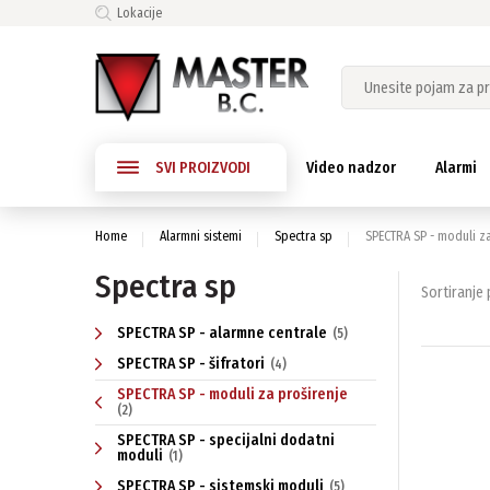
Lokacije
SVI PROIZVODI
Video nadzor
Alarmi
Home
Alarmni sistemi
Spectra sp
SPECTRA SP - moduli za
Spectra sp
Sortiranje p
SPECTRA SP - alarmne centrale
(5)
SPECTRA SP - šifratori
(4)
SPECTRA SP - moduli za proširenje
(2)
SPECTRA SP - specijalni dodatni
moduli
(1)
SPECTRA SP - sistemski moduli
(5)