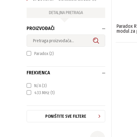
DETALJNA PRETRAGA
Paradox R
PROIZVOĐAČI
modul za 
Paradox
(2)
FREKVENCA
N/A
(3)
433 MHz
(1)
PONIŠTITE SVE FILTERE