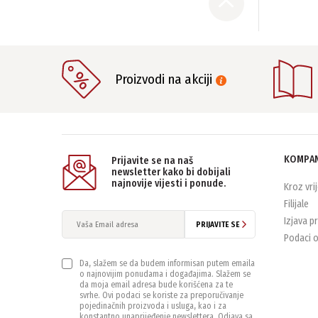
Proizvodi na akciji
KOMPAN
Prijavite se na naš
newsletter kako bi dobijali
najnovije vijesti i ponude.
Kroz vri
Filijale
Izjava p
PRIJAVITE SE
Podaci o
Da, slažem se da budem informisan putem emaila
o najnovijim ponudama i događajima. Slažem se
da moja email adresa bude korišćena za te
svrhe. Ovi podaci se koriste za preporučivanje
pojedinačnih proizvoda i usluga, kao i za
konstantno unaprijeđenje newslettera. Odjava sa