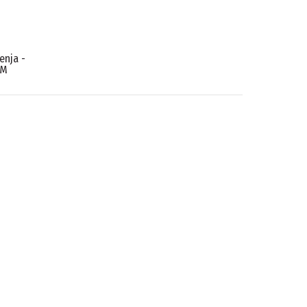
enja -
GM