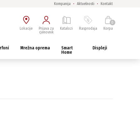
Kompanija
Aktuelnosti
Kontakt
0
Lokacije
Prijava za
Katalozi
Rasprodaja
Korpa
cjenovnik
rfoni
Mrežna oprema
Smart
Displeji
Home