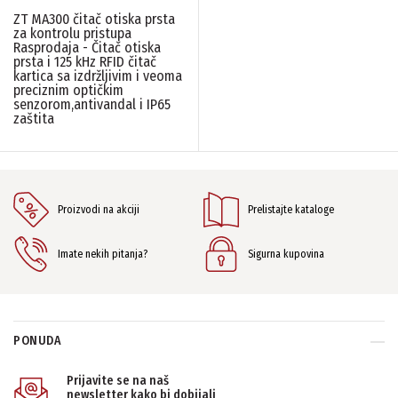
ZT MA300 čitač otiska prsta
Softver
ZT
(1)
(1)
za kontrolu pristupa
Rasprodaja - Čitač otiska
prsta i 125 kHz RFID čitač
DISPLAY
kartica sa izdržljivim i veoma
preciznim optičkim
senzorom,antivandal i IP65
Nema
(2)
zaštita
FREKVENCIJA
125KHz
(1)
Proizvodi na akciji
Prelistajte kataloge
STANDALONE
Imate nekih pitanja?
Sigurna kupovina
Da
(2)
VERIFIKACIJA
PONUDA
Kombinovana
(1)
Prijavite se na naš
newsletter kako bi dobijali