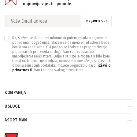
najnovije vijesti i ponude.
PONIŠTITE SVE FILTERE
PRIJAVITE SE
Da, slažem se da budem informisan putem emaila o najnovijim
ponudama i događajima. Slažem se da moja email adresa bude
korišćena za te svrhe. Ovi podaci se koriste za preporučivanje
pojedinačnih proizvoda i usluga, kao i za konstantno
unaprijeđenje newslettera. Odjava sa liste je moguća u bilo kom
trenutku. Informacije o odjavi, odnosno o povlačenju saglasnosti
o korišćenju ličnih podataka, možete pogledati u našoj
izjavi o
privatnosti
, kao i na dnu svakog newslettera.
KOMPANIJA
USLUGE
ASORTIMAN