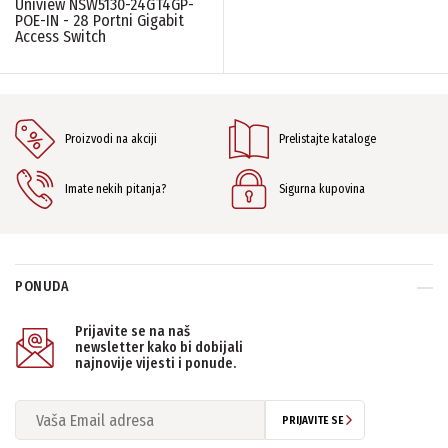
Uniview NSW5130-24GT4GP-
POE-IN - 28 Portni Gigabit
Access Switch
Proizvodi na akciji
Prelistajte kataloge
Imate nekih pitanja?
Sigurna kupovina
PONUDA
Prijavite se na naš
newsletter kako bi dobijali
najnovije vijesti i ponude.
PRIJAVITE SE