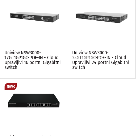
Ne
(2)
UKUPNI BROJ PORTOVA
6
(2)
10
(2)
18
(1)
20
(1)
27
(1)
Uniview NSW3000-
Uniview NSW3000-
28
(2)
17GT1GP1GC-POE-IN - Cloud
25GT1GP1GC-POE-IN - Cloud
Upravljivi 16 portni Gigabitni
Upravljivi 24 portni Gigabitni
switch
switch
UPRAVLJIVOST
Upravljivi
(1)
Neupravljivi
(9)
PONIŠTITE SVE FILTERE