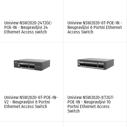
10/100 Mbps
(5)
10/100/1000 Mbps
(5)
HI-POE
Uniview NSW2020-24T2GC-
Uniview NSW2020-6T-POE-IN -
POE-IN - Neupravljivi 24
Neupravljivi 6 Portni Ethernet
Ethernet Access switch
Access Switch
Nema
(5)
N/A
(17)
POE BUDGET
60W
(1)
65W
(1)
88W
(1)
120W
(1)
250W
(2)
370W
(3)
400W
(1)
Uniview NSW2020-6T-POE-IN-
Uniview NSW2020-8T2GT-
V2 - Neupravljivi 6 Portni
POE-IN - Neupravljivi 10
Ethernet Access Switch
Portni Ethernet Access
Switch
RACKMOUNT
Da
(5)