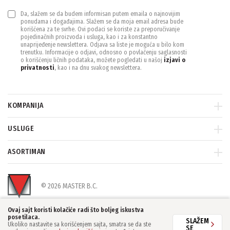
Da, slažem se da budem informisan putem emaila o najnovijim
ponudama i događajima. Slažem se da moja email adresa bude
korišćena za te svrhe. Ovi podaci se koriste za preporučivanje
pojedinačnih proizvoda i usluga, kao i za konstantno
unaprijeđenje newslettera. Odjava sa liste je moguća u bilo kom
trenutku. Informacije o odjavi, odnosno o povlačenju saglasnosti
o korišćenju ličnih podataka, možete pogledati u našoj
izjavi o
privatnosti
, kao i na dnu svakog newslettera.
KOMPANIJA
USLUGE
ASORTIMAN
© 2026 MASTER B.C.
Ovaj sajt koristi kolačiće radi što boljeg iskustva
posetilaca.
SLAŽEM
Ukoliko nastavite sa korišćenjem sajta, smatra se da ste
SE