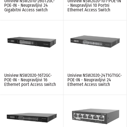
Uniview NSW2010-26GT2GC-
Uniview NSW2020-10T-POE-IN
Uniview
(11)
POE-IN - Neupravljivi 24
- Neupravljivi 10 Portni
Gigabitni Access switch
Ethernet Access Switch
BROJ POE PORTOVA
4
(5)
8
(2)
16
(3)
24
(4)
BROJ SFP PORTOVA
0
(4)
Uniview NSW2020-16T2GC-
Uniview NSW2020-24T1GT1GC-
1
(1)
POE-IN - Neupravljivi 16
POE-IN - Neupravljivi 24
Ethernet port Access switch
Ethernet Access switch
BROJ UPLINK PORTOVA
2
(12)
ETHERNET BRZINA