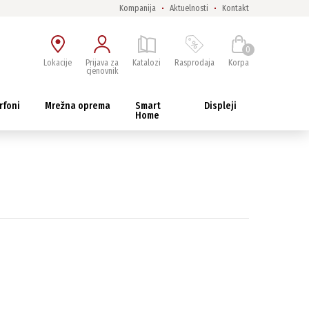
Kompanija
Aktuelnosti
Kontakt
0
Lokacije
Prijava za
Katalozi
Rasprodaja
Korpa
cjenovnik
rfoni
Mrežna oprema
Smart
Displeji
Home