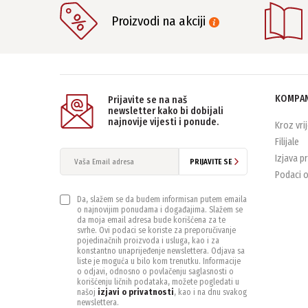
Proizvodi na akciji
KOMPAN
Prijavite se na naš
newsletter kako bi dobijali
najnovije vijesti i ponude.
Kroz vri
Filijale
Izjava p
PRIJAVITE SE
Podaci o
Da, slažem se da budem informisan putem emaila
o najnovijim ponudama i događajima. Slažem se
da moja email adresa bude korišćena za te
svrhe. Ovi podaci se koriste za preporučivanje
pojedinačnih proizvoda i usluga, kao i za
konstantno unaprijeđenje newslettera. Odjava sa
liste je moguća u bilo kom trenutku. Informacije
o odjavi, odnosno o povlačenju saglasnosti o
korišćenju ličnih podataka, možete pogledati u
našoj
izjavi o privatnosti
, kao i na dnu svakog
newslettera.