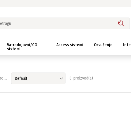
Vatrodojavni/CO
Access sistemi
Ozvučenje
Inte
sistemi
o ...
0 proizvod(a)