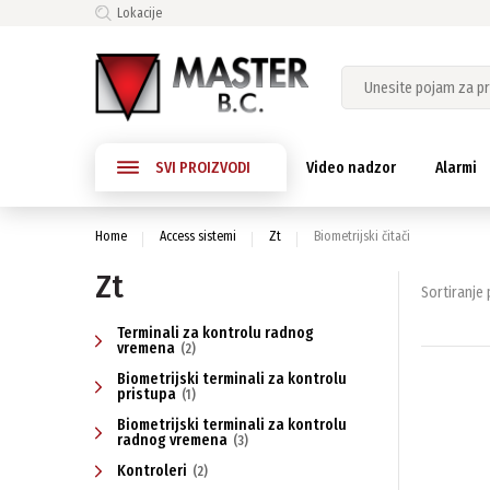
Lokacije
SVI PROIZVODI
Video nadzor
Alarmi
Home
Access sistemi
Zt
Biometrijski čitači
Zt
Sortiranje p
Terminali za kontrolu radnog
vremena
(2)
Biometrijski terminali za kontrolu
pristupa
(1)
Biometrijski terminali za kontrolu
radnog vremena
(3)
Kontroleri
(2)