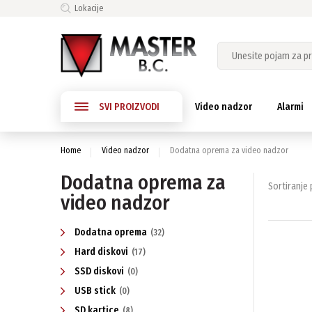
Lokacije
SVI PROIZVODI
Video nadzor
Alarmi
Home
Video nadzor
Dodatna oprema za video nadzor
Dodatna oprema za
Sortiranje p
video nadzor
Dodatna oprema
(32)
Hard diskovi
(17)
SSD diskovi
(0)
USB stick
(0)
SD kartice
(8)