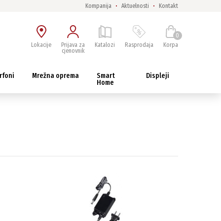
Kompanija
Aktuelnosti
Kontakt
0
Lokacije
Prijava za
Katalozi
Rasprodaja
Korpa
cjenovnik
rfoni
Mrežna oprema
Smart
Displeji
Home