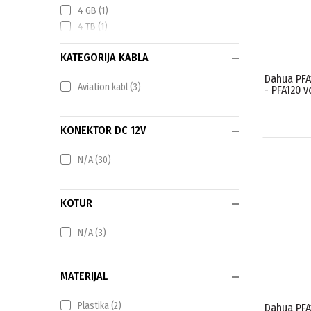
4 GB
(1)
4 TB
(1)
6 TB
(3)
KATEGORIJA KABLA
10 TB
(3)
64 GB
(2)
Dahua PFA
Aviation kabl
(3)
- PFA120 
128 GB
(1)
256 GB
(2)
KONEKTOR DC 12V
N/A
(30)
KOTUR
N/A
(3)
MATERIJAL
Plastika
(2)
Dahua PFA