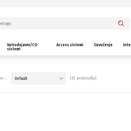
Vatrodojavni/CO
Access sistemi
Ozvučenje
Inte
sistemi
o ...
135 proizvod(a)