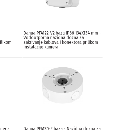
Dahua PFA122-V2 baza IP66 134X134 mm -
Vodootporna nazidna dozna za
rilikom
sakrivanje kablova i konektora prilikom
instalacije kamera
amere
Dahua PFA130-E baza - Nazidna dozna za