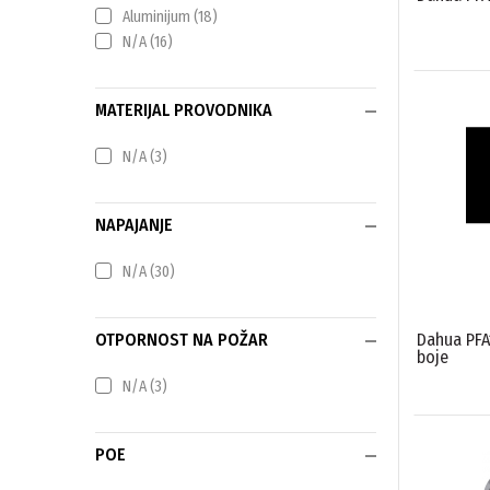
Aluminijum
(18)
N/A
(16)
MATERIJAL PROVODNIKA
N/A
(3)
NAPAJANJE
N/A
(30)
Dahua PFA
OTPORNOST NA POŽAR
boje
N/A
(3)
POE