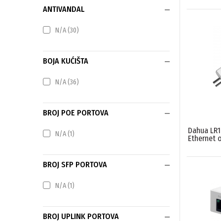
ANTIVANDAL
Samsung
(1)
Seagate
(6)
N/A
(30)
Sony
(1)
Toshiba
(1)
Videosec
(1)
BOJA KUĆIŠTA
WesternDigital
(10)
WesternSecurity
(34)
N/A
(36)
BROJ POE PORTOVA
Dahua LR1
N/A
(1)
Ethernet o
BROJ SFP PORTOVA
N/A
(1)
BROJ UPLINK PORTOVA