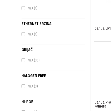
N/A
(1)
ETHERNET BRZINA
Dahua LR1
N/A
(1)
GRIJAČ
N/A
(30)
HALOGEN FREE
N/A
(3)
HI-POE
Dahua PFA
kamera