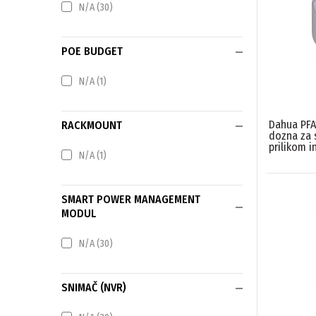
N/A
(30)
POE BUDGET
N/A
(1)
Dahua PFA
RACKMOUNT
dozna za 
prilikom i
N/A
(1)
SMART POWER MANAGEMENT
MODUL
N/A
(30)
SNIMAČ (NVR)