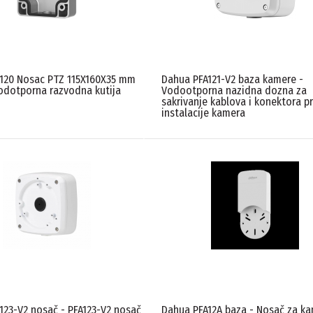
120 Nosac PTZ 115X160X35 mm
Dahua PFA121-V2 baza kamere -
vodotporna razvodna kutija
Vodootporna nazidna dozna za
sakrivanje kablova i konektora p
instalacije kamera
123-V2 nosač - PFA123-V2 nosač
Dahua PFA12A baza - Nosač za k