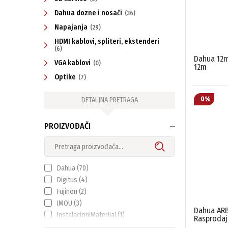
Dahua dozne i nosači
(36)
Napajanja
(29)
HDMI kablovi, spliteri, ekstenderi
(6)
Dahua 12m
VGA kablovi
(0)
12m
Optike
(7)
DETALJNA PRETRAGA
PROIZVOĐAČI
Dahua
(70)
Digitus
(4)
Fujinon
(2)
IMOU
(3)
Dahua ARB
InstalacioniMaterijal
(1)
Rasprodaj
Kingston
(1)