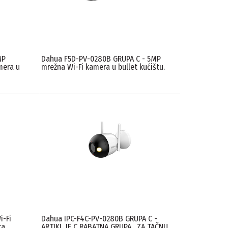
MP
Dahua F5D-PV-0280B GRUPA C - 5MP
mera u
mrežna Wi-Fi kamera u bullet kućištu.
i-Fi
Dahua IPC-F4C-PV-0280B GRUPA C -
ra
ARTIKL JE C RABATNA GRUPA . ZA TAČNU