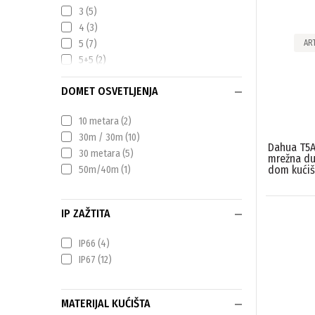
3
(5)
4
(3)
AR
5
(7)
5+5
(2)
6
(1)
DOMET OSVETLJENJA
10 metara
(2)
30m / 30m
(10)
Dahua T5A
30 metara
(5)
mrežna du
dom kućiš
50m/40m
(1)
IP ZAŽTITA
IP66
(4)
IP67
(12)
MATERIJAL KUĆIŠTA