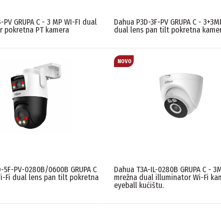
-PV GRUPA C - 3 MP WI-FI dual
Dahua P3D-3F-PV GRUPA C - 3+3MP
or pokretna PT kamera
dual lens pan tilt pokretna kame
D-5F-PV-0280B/0600B GRUPA C
Dahua T3A-IL-0280B GRUPA C - 3
-Fi dual lens pan tilt pokretna
mrežna dual illuminator Wi-Fi ka
eyeball kućištu.