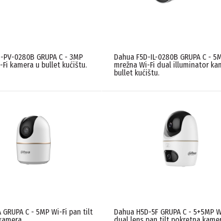
-PV-0280B GRUPA C - 3MP
Dahua F5D-IL-0280B GRUPA C - 5
Fi kamera u bullet kućištu.
mrežna Wi-Fi dual illuminator ka
bullet kućištu.
 GRUPA C - 5MP Wi-Fi pan tilt
Dahua H5D-5F GRUPA C - 5+5MP W
kamera
dual lens pan tilt pokretna kame