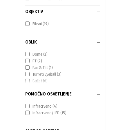
OBJEKTIV
Fiksni
(19)
OBLIK
Dome
(2)
PT
(7)
Pan & Tilt
(1)
Turret/Eyeball
(3)
Bullet
(6)
POMOĆNO OSVETLJENJE
Infracrveno
(4)
Infracrveno/LED
(15)