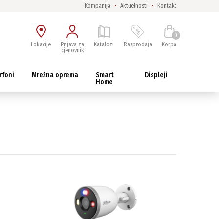
Kompanija
Aktuelnosti
Kontakt
0
Lokacije
Prijava za
Katalozi
Rasprodaja
Korpa
cjenovnik
rfoni
Mrežna oprema
Smart
Displeji
Home