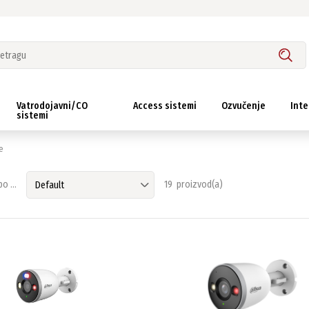
Vatrodojavni/CO
Access sistemi
Ozvučenje
Inte
sistemi
e
o ...
19 proizvod(a)