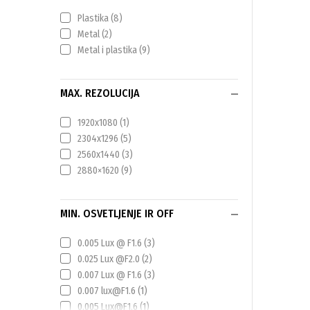
Plastika
(8)
Metal
(2)
Metal i plastika
(9)
MAX. REZOLUCIJA
1920x1080
(1)
2304x1296
(5)
2560x1440
(3)
2880×1620
(9)
MIN. OSVETLJENJE IR OFF
0.005 Lux @ F1.6
(3)
0.025 Lux @F2.0
(2)
0.007 Lux @ F1.6
(3)
0.007 lux@F1.6
(1)
0.005 Lux@F1.6
(1)