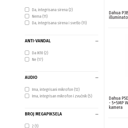
Da, integrisana sirena
(2)
Dahua P3B
Nema
(11)
illuminat
Da, integrisana sirena i svetlo
(11)
ANTI-VANDAL
Da IK10
(2)
Ne
(17)
AUDIO
Ima, integrisani mikrofon
(12)
Ima, integrisan mikrofon i zvučnik
(5)
Dahua P5
- 5+5MP Wi
kamera
BROJ MEGAPIKSELA
2
(1)