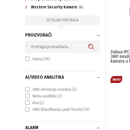
Western Security Kamere
(8)
DETALJNA PRETRAGA
PROIZVOĐAČI
Dahua IPC
3MP mrežn
Dahua
(19)
kamera u b
AI/VIDEO ANALITIKA
SMD (detekcija čovjeka)
(2)
Nema analitiku
(2)
Ima
(2)
SMD (Klasifikacija Ljudi/Vozila)
(12)
ALARM