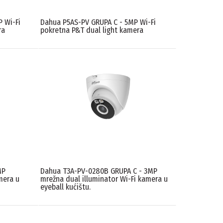
 Wi-Fi
Dahua P5AS-PV GRUPA C - 5MP Wi-Fi
ra
pokretna P&T dual light kamera
MP
Dahua T3A-PV-0280B GRUPA C - 3MP
mera u
mrežna dual illuminator Wi-Fi kamera u
eyeball kućištu.