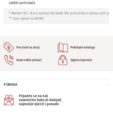
zaštiti potrošača
* Master B.C. d.o.o nastoji da bude što precizniji u opisu svih p
** Sve cijene su MSRP.
Proizvodi na akciji
Prelistajte kataloge
Imate nekih pitanja?
Sigurna kupovina
PONUDA
Prijavite se na naš
newsletter kako bi dobijali
najnovije vijesti i ponude.