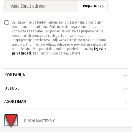
PRIJAVITE SE
Da, slažem se da budem informisan putem emaila o najnovijim
ponudama i događajima. Slažem se da moja email adresa bude
korišćena za te svrhe. Ovi podaci se koriste za preporučivanje
pojedinačnih proizvoda i usluga, kao i za konstantno
unaprijeđenje newslettera. Odjava sa liste je moguća u bilo kom
trenutku. Informacije o odjavi, odnosno o povlačenju saglasnosti
o korišćenju ličnih podataka, možete pogledati u našoj
izjavi o
privatnosti
, kao i na dnu svakog newslettera.
KOMPANIJA
USLUGE
ASORTIMAN
© 2026 MASTER B.C.