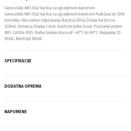
Samostalni WiFi čitač kartica sa ugradjenom kamerom
Samostalni WiFi čitač kartica sa ugradjenom kamerom Podržava do 1000
korisnika. Više načina otljučavanja (kartica/šifra) Čitanje kartice na
125KHz. Distanca čitanja 2~6cm. Kontrola jedne brave. Pozivanje putem
WiFi. Zaštita: IP65. Radna temperatura od -40°C do 60°C. Napajanje 12-
18Vdc. Materijal: Metal.
SPECIFIKACIJE
DODATNA OPREMA
NAPOMENE